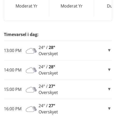
Moderat Yr
Moderat Yr
Dus
Timevarsel i dag:
24° /
28°
13:00 PM
Overskyet
24° /
28°
14:00 PM
Overskyet
24° /
27°
15:00 PM
Overskyet
24° /
27°
16:00 PM
Overskyet