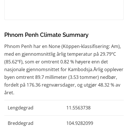
Phnom Penh Climate Summary
Phnom Penh har en None (Köppen-klassifisering: Am),
med en gjennomsnittlig årlig temperatur på 29.79ºC
(85.62ºF), som er omtrent 0.82 % høyere enn det
nasjonale gjennomsnittet for Kambodsja.Årlig opplever
byen omtrent 89.7 millimeter (3.53 tommer) nedbør,
fordelt på 176.36 regnværsdager, og utgjør 48.32 % av
året.
Lengdegrad
11.5563738
Breddegrad
104.9282099