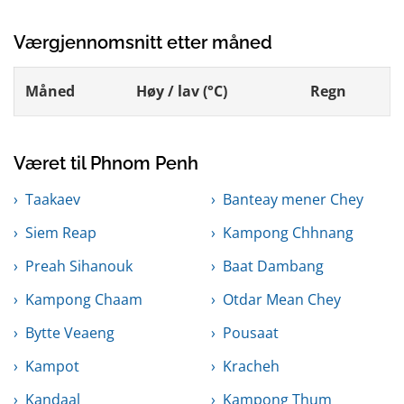
Værgjennomsnitt etter måned
Måned
Høy / lav (°C)
Regn
Været til Phnom Penh
Taakaev
Banteay mener Chey
Siem Reap
Kampong Chhnang
Preah Sihanouk
Baat Dambang
Kampong Chaam
Otdar Mean Chey
Bytte Veaeng
Pousaat
Kampot
Kracheh
Kandaal
Kampong Thum