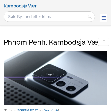
Kambodsja Vær
Phnom Penh, Kambodsja Vær
(Foto av
SCREEN POST
på
Unsplash
)