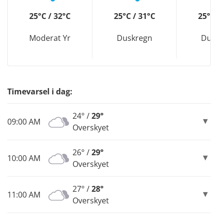
25°C / 32°C
25°C / 31°C
25°C 
Moderat Yr
Duskregn
Dus
Timevarsel i dag:
24° /
29°
09:00 AM
Overskyet
26° /
29°
10:00 AM
Overskyet
27° /
28°
11:00 AM
Overskyet