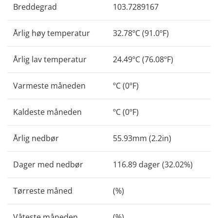
Breddegrad
103.7289167
Årlig høy temperatur
32.78ºC (91.0ºF)
Årlig lav temperatur
24.49ºC (76.08ºF)
Varmeste måneden
ºC (0ºF)
Kaldeste måneden
ºC (0ºF)
Årlig nedbør
55.93mm (2.2in)
Dager med nedbør
116.89 dager (32.02%)
Tørreste måned
(%)
Våteste måneden
(%)