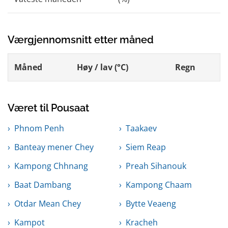
Værgjennomsnitt etter måned
Måned
Høy / lav (°C)
Regn
Været til Pousaat
Phnom Penh
Taakaev
Banteay mener Chey
Siem Reap
Kampong Chhnang
Preah Sihanouk
Baat Dambang
Kampong Chaam
Otdar Mean Chey
Bytte Veaeng
Kampot
Kracheh