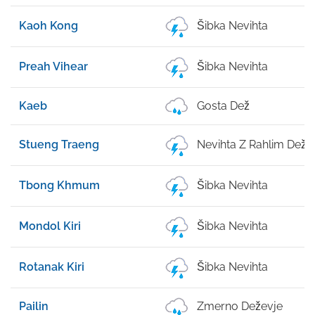
Kaoh Kong
Šibka Nevihta
Preah Vihear
Šibka Nevihta
Kaeb
Gosta Dež
Stueng Traeng
Nevihta Z Rahlim Dežj
Tbong Khmum
Šibka Nevihta
Mondol Kiri
Šibka Nevihta
Rotanak Kiri
Šibka Nevihta
Pailin
Zmerno Deževje