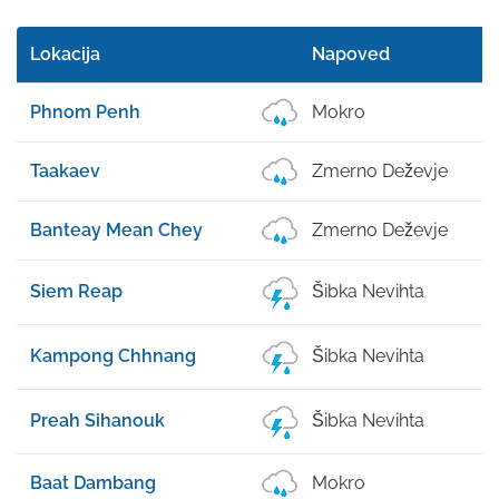
Lokacija
Napoved
Phnom Penh
Mokro
Taakaev
Zmerno Deževje
Banteay Mean Chey
Zmerno Deževje
Siem Reap
Šibka Nevihta
Kampong Chhnang
Šibka Nevihta
Preah Sihanouk
Šibka Nevihta
Baat Dambang
Mokro