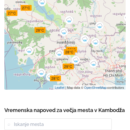
27°C
27°C
28°C
28°C
28°C
29°C
28°C
Leaflet
| Map data ©
OpenStreetMap
contributors
Vremenska napoved za večja mesta v Kambodža