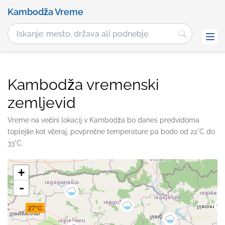
Kambodža Vreme
Kambodža vremenski
zemljevid
Vreme na večini lokacij v Kambodža bo danes predvidoma
toplejše kot včeraj, povprečne temperature pa bodo od 22°C do
33°C.
+
-
27°C