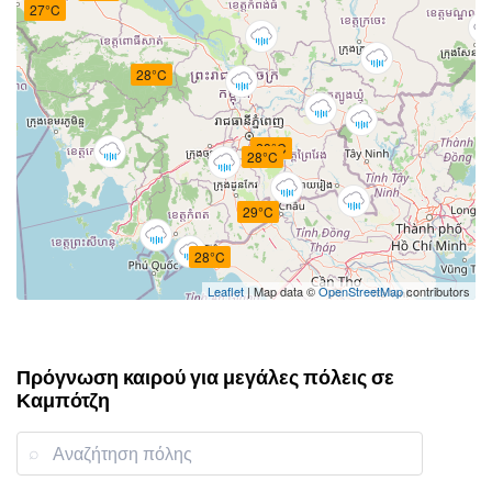
27°C
28°C
28°C
28°C
29°C
28°C
Leaflet
| Map data ©
OpenStreetMap
contributors
Πρόγνωση καιρού για μεγάλες πόλεις σε
Καμπότζη