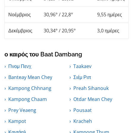
Νοέμβριος
30,96° / 22,8°
9,55 ημέρες
Δεκέμβριος
30,34° / 20,95°
3,0 ημέρες
ο καιρός του Baat Dambang
Πνομ Πενχ
Taakaev
Banteay Mean Chey
Σιέμ Ριπ
Kampong Chhnang
Preah Sihanouk
Kampong Chaam
Otdar Mean Chey
Prey Veaeng
Pousaat
Kampot
Kracheh
Καντάαλ
Kampong Thum