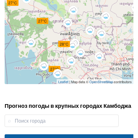
27°C
27°C
28°C
27°C
Leaflet
| Map data ©
OpenStreetMap
contributors
Прогноз погоды в крупных городах Камбоджа