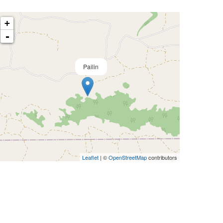
+
-
Pailin
Leaflet
| ©
OpenStreetMap
contributors