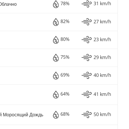
78%
31 km/h
Облачно
82%
27 km/h
80%
23 km/h
75%
29 km/h
69%
40 km/h
64%
41 km/h
68%
50 km/h
й Моросящий Дождь