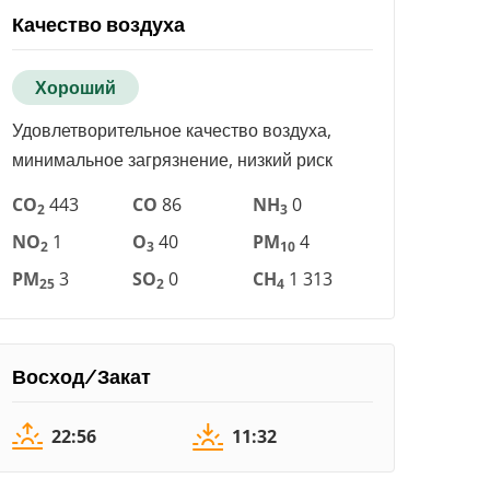
Качество воздуха
Хороший
Удовлетворительное качество воздуха,
минимальное загрязнение, низкий риск
CO
443
CO
86
NH
0
2
3
NO
1
O
40
PM
4
2
3
10
PM
3
SO
0
CH
1 313
25
2
4
Восход/Закат
22:56
11:32