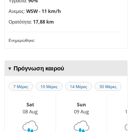
Υγρασία:
90%
Ανεμος:
WSW - 11 km/h
Ορατότητα:
17,88 km
Ενημερώθηκε:
Πρόγνωση καιρού
7 Μέρες
10 Μέρες
14 Μέρες
30 Μέρες
Sat
Sun
M
08 Aug
09 Aug
10