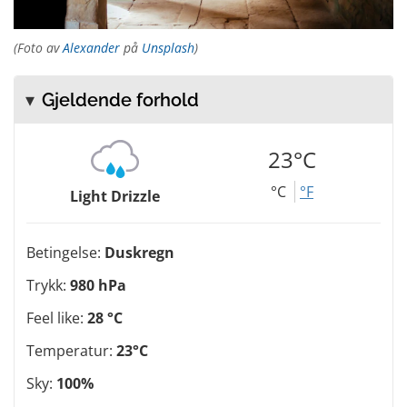
(Foto av
Alexander
på
Unsplash
)
Gjeldende forhold
23°C
°C
°F
Light Drizzle
Betingelse:
Duskregn
Trykk:
980 hPa
Feel like:
28 °C
Temperatur:
23°C
Sky:
100%