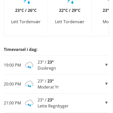
23°C / 26°C
22°C / 29°C
23°C 
Lett Tordenvær
Lett Tordenvær
Mode
Timevarsel i dag:
23° /
23°
19:00 PM
Duskregn
23° /
23°
20:00 PM
Moderat Yr
23° /
23°
21:00 PM
Lette Regnbyger