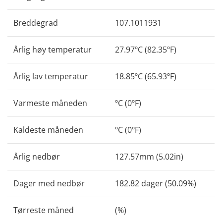
Breddegrad
107.1011931
Årlig høy temperatur
27.97ºC (82.35ºF)
Årlig lav temperatur
18.85ºC (65.93ºF)
Varmeste måneden
ºC (0ºF)
Kaldeste måneden
ºC (0ºF)
Årlig nedbør
127.57mm (5.02in)
Dager med nedbør
182.82 dager (50.09%)
Tørreste måned
(%)