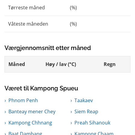
Tørreste måned
(%)
Våteste måneden
(%)
Værgjennomsnitt etter måned
Måned
Høy / lav (°C)
Regn
Været til Kampong Spueu
Phnom Penh
Taakaev
Banteay mener Chey
Siem Reap
Kampong Chhnang
Preah Sihanouk
Baat Dambang
Kampong Chaam