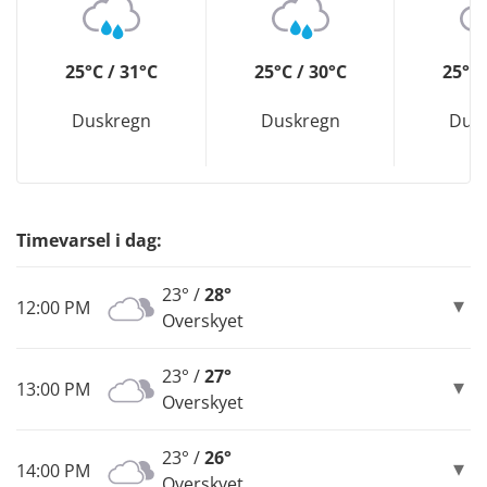
25°C / 31°C
25°C / 30°C
25°C 
Duskregn
Duskregn
Dus
Timevarsel i dag:
23° /
28°
12:00 PM
Overskyet
23° /
27°
13:00 PM
Overskyet
23° /
26°
14:00 PM
Overskyet