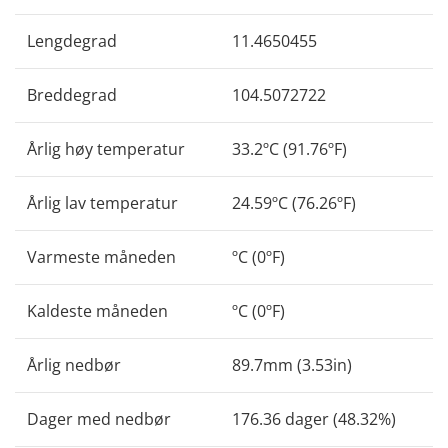
Lengdegrad
11.4650455
Breddegrad
104.5072722
Årlig høy temperatur
33.2ºC (91.76ºF)
Årlig lav temperatur
24.59ºC (76.26ºF)
Varmeste måneden
ºC (0ºF)
Kaldeste måneden
ºC (0ºF)
Årlig nedbør
89.7mm (3.53in)
Dager med nedbør
176.36 dager (48.32%)