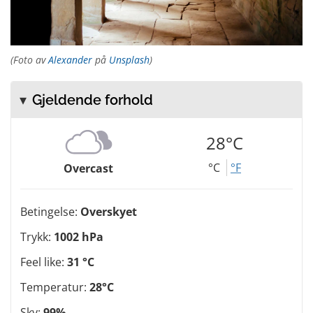
(Foto av
Alexander
på
Unsplash
)
Gjeldende forhold
28°C
°C
°F
Overcast
Betingelse:
Overskyet
Trykk:
1002 hPa
Feel like:
31 °C
Temperatur:
28°C
Sky:
99%