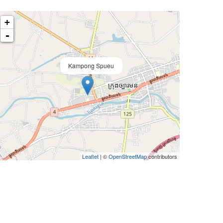
+
-
Kampong Spueu
Leaflet
| ©
OpenStreetMap
contributors