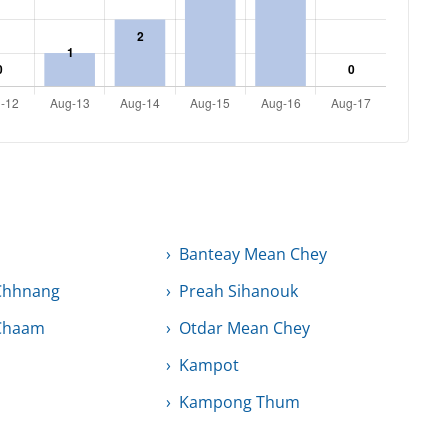
Banteay Mean Chey
Chhnang
Preah Sihanouk
Chaam
Otdar Mean Chey
Kampot
Kampong Thum