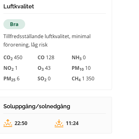
Luftkvalitet
Bra
Tillfredsställande luftkvalitet, minimal
förorening, låg risk
CO
450
CO
128
NH
0
2
3
NO
1
O
43
PM
10
2
3
10
PM
6
SO
0
CH
1 350
25
2
4
Soluppgång/solnedgång
22:50
11:24