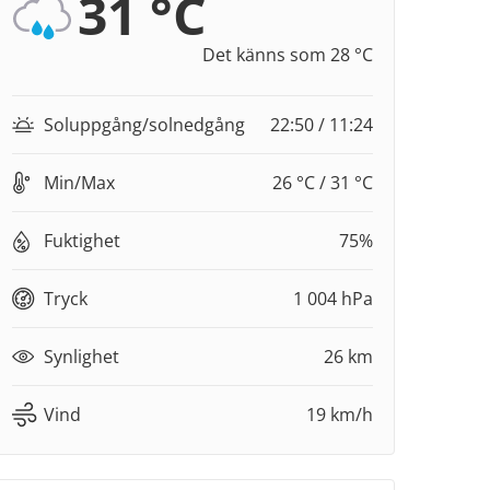
31 °C
Det känns som 28 °C
Soluppgång/solnedgång
22:50 / 11:24
Min/Max
26 °C / 31 °C
Fuktighet
75%
Tryck
1 004 hPa
Synlighet
26 km
Vind
19 km/h