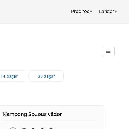
Prognos
▾
Länder
▾
14 dagar
30 dagar
Kampong Spueus väder