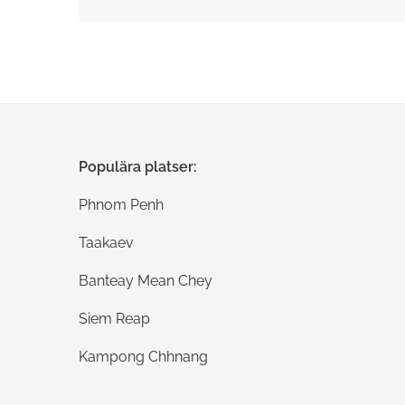
Skicka in dina kommentarer
Populära platser:
Phnom Penh
Taakaev
Banteay Mean Chey
Siem Reap
Kampong Chhnang