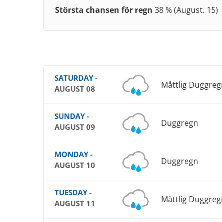
Största chansen för regn
38 % (August. 15)
SATURDAY
-
Måttlig Duggreg
AUGUST 08
SUNDAY
-
Duggregn
AUGUST 09
MONDAY
-
Duggregn
AUGUST 10
TUESDAY
-
Måttlig Duggreg
AUGUST 11