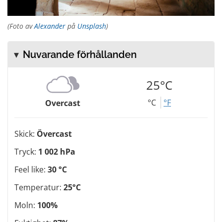
(Foto av
Alexander
på
Unsplash
)
Nuvarande förhållanden
25°C
°C
°F
Overcast
Skick:
Övercast
Tryck:
1 002 hPa
Feel like:
30 °C
Temperatur:
25°C
Moln:
100%