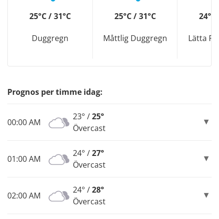
25°C / 31°C
25°C / 31°C
24°C 
Duggregn
Måttlig Duggregn
Lätta R
Prognos per timme idag:
23° /
25°
00:00 AM
Övercast
24° /
27°
01:00 AM
Övercast
24° /
28°
02:00 AM
Övercast