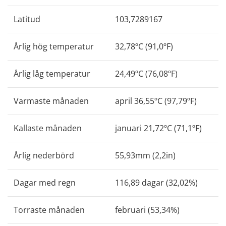
Latitud
103,7289167
Årlig hög temperatur
32,78ºC (91,0ºF)
Årlig låg temperatur
24,49ºC (76,08ºF)
Varmaste månaden
april 36,55ºC (97,79ºF)
Kallaste månaden
januari 21,72ºC (71,1ºF)
Årlig nederbörd
55,93mm (2,2in)
Dagar med regn
116,89 dagar (32,02%)
Torraste månaden
februari (53,34%)