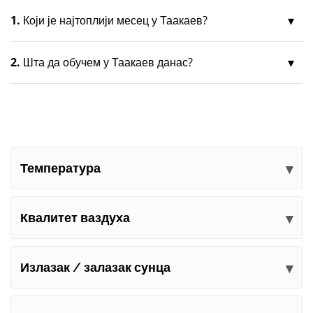
1.
Који је најтоплији месец у Таакаев?
2.
Шта да обучем у Таакаев данас?
Температура
Квалитет ваздуха
Излазак / залазак сунца