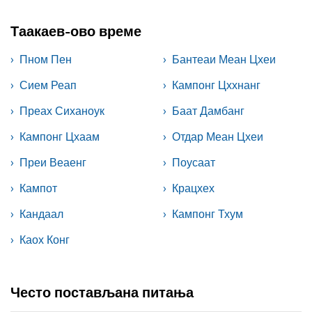
Таакаев-ово време
Пном Пен
Бантеаи Меан Цхеи
Сием Реап
Кампонг Цххнанг
Преах Сиханоук
Баат Дамбанг
Кампонг Цхаам
Отдар Меан Цхеи
Преи Веаенг
Поусаат
Кампот
Крацхех
Кандаал
Кампонг Тхум
Каох Конг
Често постављана питања