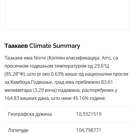
Таакаев Climate Summary
Таакаев има None (Коппен класификација: Am), са
просечном годишњом температуром од 29.6ºЦ
(85.28ºФ), што је око 0.63% више од национални просек
за Камбоџа.Годишње, град има приближно 83.61
милиметара (3.29 инча) падавина, распоређених у
164.83 кишних дана, што чини 45.16% године.
Географска дужина
10,9321519
Латитуде
104,798771