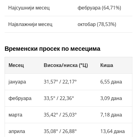
Најсушнији месец
фебруара (64,71%)
Највлажнији месец
октобар (78,53%)
Временски просек по месецима
Месец
Висока/ниска (°Ц)
Киша
јануара
31,57° / 22,17°
6,55 дана
фебруара
33,5° / 22,36°
3,09 дана
марта
35,42° / 25,03°
7,18 дана
априла
35,08° / 26,88°
13,64 дана