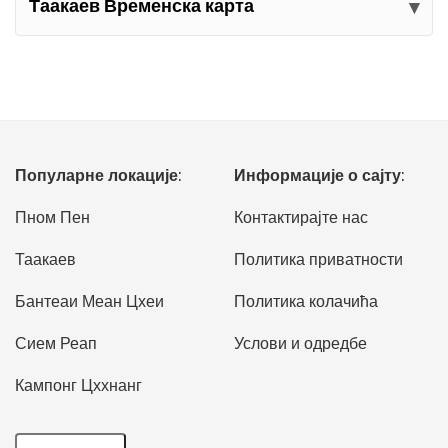
Таакаев Временска карта
Популарне локације:
Информације о сајту:
Пном Пен
Контактирајте нас
Таакаев
Политика приватности
Бантеаи Меан Цхеи
Политика колачића
Сием Реап
Услови и одредбе
Кампонг Цххнанг