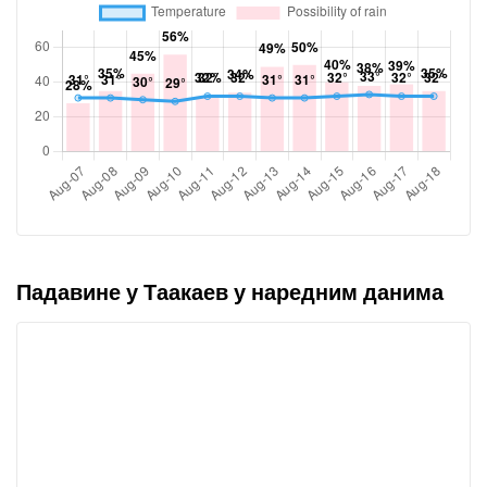
Падавине у Таакаев у наредним данима