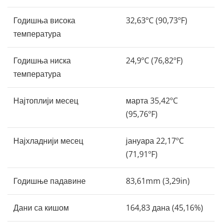
Годишња висока
32,63ºC (90,73ºF)
температура
Годишња ниска
24,9ºC (76,82ºF)
температура
Најтоплији месец
марта 35,42ºC
(95,76ºF)
Најхладнији месец
јануара 22,17ºC
(71,91ºF)
Годишње падавине
83,61mm (3,29in)
Дани са кишом
164,83 дана (45,16%)