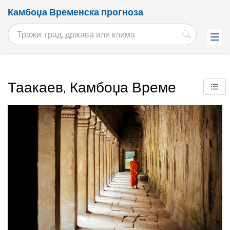
Камбоџа Временска прогноза
Таакаев, Камбоџа Време