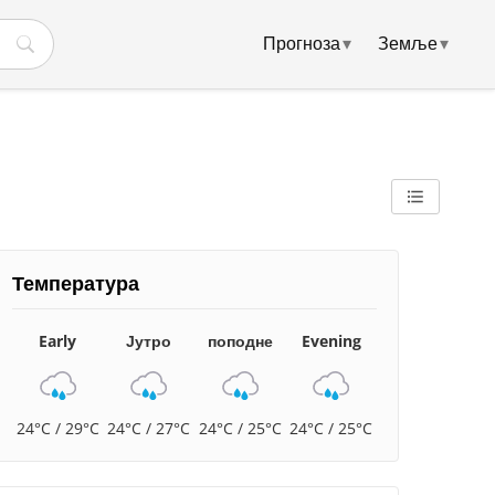
Прогноза
▾
Земље
▾
Температура
Early
Јутро
поподне
Evening
24°C / 29°C
24°C / 27°C
24°C / 25°C
24°C / 25°C