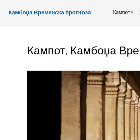
Камбоџа Временска прогноза
Кампот
Кампот, Камбоџа Вр