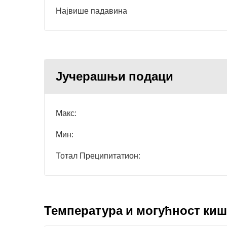
Највише падавина
Јучерашњи подаци
Макс:
Мин:
Тотал Преципитатион:
Температура и могућност кише