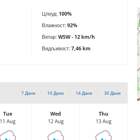
Цлоуд:
100%
Влажност:
92%
Ветар:
WSW - 12 km/h
Видљивост:
7,46 km
7 Дани
10 Дани
14 Дани
30 Дани
Tue
Wed
Thu
11 Aug
12 Aug
13 Aug