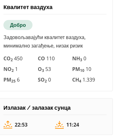
Квалитет ваздуха
Добро
Задовољавајући квалитет ваздуха,
минимално загађење, низак ризик
CO
450
CO
110
NH
0
2
3
NO
1
O
53
PM
10
2
3
10
PM
6
SO
0
CH
1.339
25
2
4
Излазак / залазак сунца
22:53
11:24