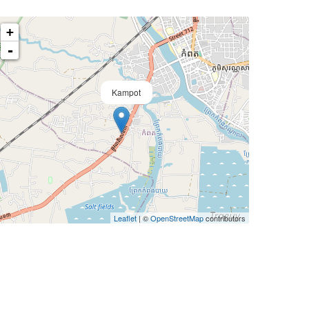
+
-
Kampot
Leaflet
| ©
OpenStreetMap
contributors