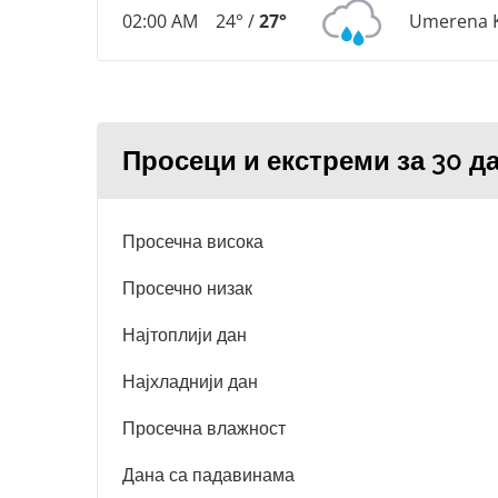
02:00 AM
24° /
27°
Umerena K
Просеци и екстреми за 30 д
Просечна висока
Просечно низак
Најтоплији дан
Најхладнији дан
Просечна влажност
Дана са падавинама