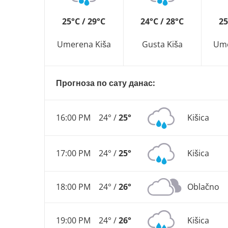
25°C / 29°C
24°C / 28°C
25
Umerena Kiša
Gusta Kiša
Ume
Прогноза по сату данас:
16:00 PM
24° /
25°
Kišica
17:00 PM
24° /
25°
Kišica
18:00 PM
24° /
26°
Oblačno
19:00 PM
24° /
26°
Kišica