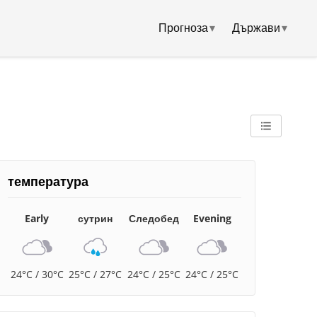
Прогноза
▾
Държави
▾
температура
Early
сутрин
Следобед
Evening
24°C / 30°C
25°C / 27°C
24°C / 25°C
24°C / 25°C