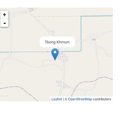
+
-
Tbong Khmum
Leaflet
| ©
OpenStreetMap
contributors