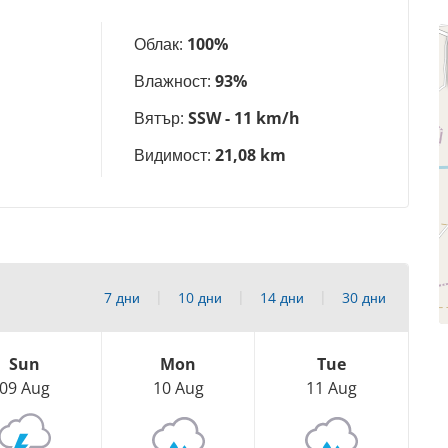
Облак:
100%
Влажност:
93%
Вятър:
SSW - 11 km/h
Видимост:
21,08 km
7 дни
10 дни
14 дни
30 дни
Sun
Mon
Tue
09 Aug
10 Aug
11 Aug