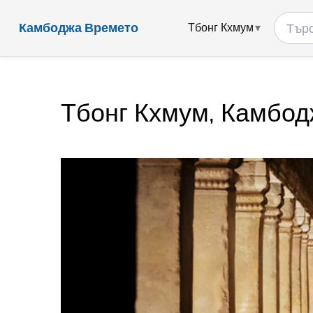
Камбоджа Времето
Тбонг Кхмум
Тбонг Кхмум, Камбо