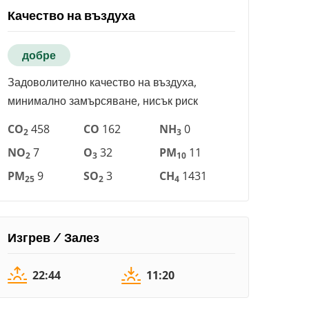
Качество на въздуха
добре
Задоволително качество на въздуха,
минимално замърсяване, нисък риск
CO
458
CO
162
NH
0
2
3
NO
7
O
32
PM
11
2
3
10
PM
9
SO
3
CH
1431
25
2
4
Изгрев / Залез
22:44
11:20