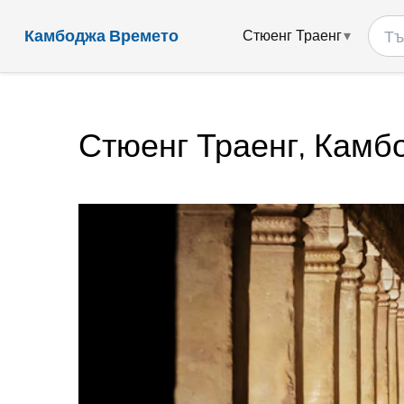
Камбоджа Времето
Стюенг Траенг
Стюенг Траенг, Камб