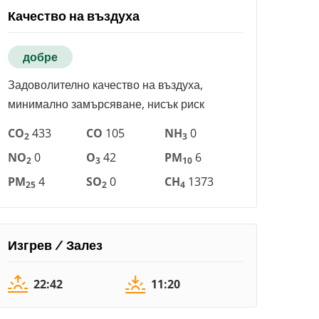
Качество на въздуха
добре
Задоволително качество на въздуха,
минимално замърсяване, нисък риск
CO
433
CO
105
NH
0
2
3
NO
0
O
42
PM
6
2
3
10
PM
4
SO
0
CH
1373
25
2
4
Изгрев / Залез
22:42
11:20