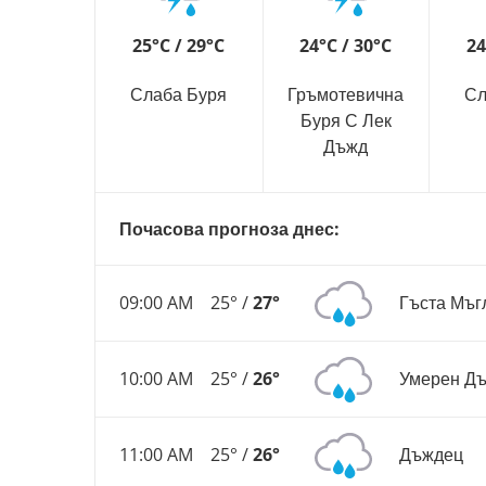
25°C / 29°C
24°C / 30°C
24
Слаба Буря
Гръмотевична
Сл
Буря С Лек
Дъжд
Почасова прогноза днес:
09:00 AM
25° /
27°
Гъста Мъг
10:00 AM
25° /
26°
Умерен Д
11:00 AM
25° /
26°
Дъждец