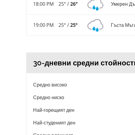
18:00 PM
25° /
26°
Умерен Д
19:00 PM
25° /
25°
Гъста Мъг
30-дневни средни стойност
Средно високо
Средно ниско
Най-горещият ден
Най-студеният ден