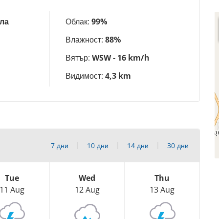
ла
Облак:
99%
Влажност:
88%
Вятър:
WSW - 16 km/h
Видимост:
4,3 km
7 дни
10 дни
14 дни
30 дни
Tue
Wed
Thu
11 Aug
12 Aug
13 Aug