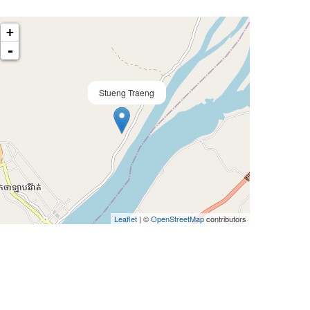
+
-
Stueng Traeng
Leaflet
| ©
OpenStreetMap
contributors