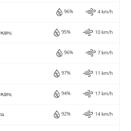
96%
4 km/h
95%
10 km/h
ъждец
96%
7 km/h
97%
11 km/h
94%
17 km/h
ъждец
92%
14 km/h
ла