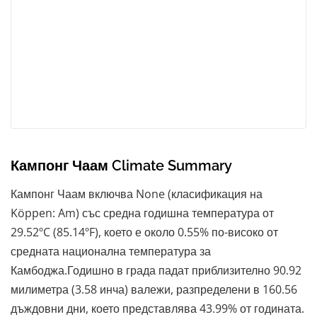
Кампонг Чаам Climate Summary
Кампонг Чаам включва None (класификация на
Köppen: Am) със средна годишна температура от
29.52ºC (85.14ºF), което е около 0.55% по-високо от
средната национална температура за
Камбоджа.Годишно в града падат приблизително 90.92
милиметра (3.58 инча) валежи, разпределени в 160.56
дъждовни дни, което представлява 43.99% от годината.