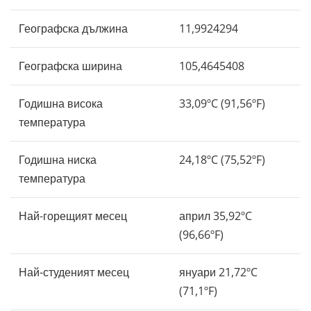
Географска дължина
11,9924294
Географска ширина
105,4645408
Годишна висока
33,09ºC (91,56ºF)
температура
Годишна ниска
24,18ºC (75,52ºF)
температура
Най-горещият месец
април 35,92ºC
(96,66ºF)
Най-студеният месец
януари 21,72ºC
(71,1ºF)