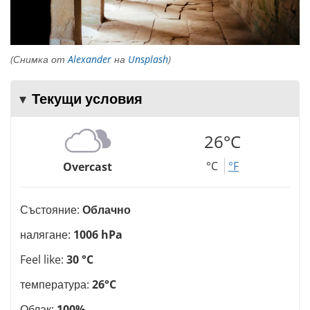
(Снимка от
Alexander
на
Unsplash
)
Текущи условия
26°C
°C
°F
Overcast
Състояние:
Облачно
налягане:
1006 hPa
Feel like:
30 °C
температура:
26°C
Облак:
100%