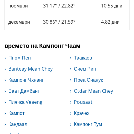
ноември
31,17° / 22,82°
10,55 дни
декември
30,86° / 21,59°
4,82 дни
времето на Кампонг Чаам
Пном Пен
Таакаев
Banteay Mean Chey
Сием Рип
Кампонг Чхнанг
Преа Сианук
Баат Дамбанг
Otdar Mean Chey
Плячка Veaeng
Pousaat
Кампот
Крачех
Кандаал
Кампонг Тум