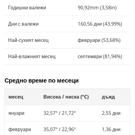
Годишни валежи
90,92mm (3,58in)
Дни с валежи
160,56 дни (43,99%)
Най-сухият месец
февруари (53,68%)
Най-влажният месец
септември (81,94%)
Средно време по месеци
месец
Висока / ниска (°C)
дъжд
януари
32,57° / 21,72°
2,55 дни
февруари
35,07° / 22,96°
1,36 дни