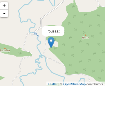
+
-
Pousaat
Leaflet
| ©
OpenStreetMap
contributors