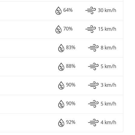
64%
30 km/h
70%
15 km/h
83%
8 km/h
88%
5 km/h
90%
3 km/h
90%
5 km/h
92%
4 km/h