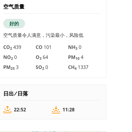
空气质量
好的
空气质量令人满意，污染最小，风险低
CO
439
CO
101
NH
0
2
3
NO
0
O
64
PM
4
2
3
10
PM
3
SO
0
CH
1337
25
2
4
日出/日落
22:52
11:28