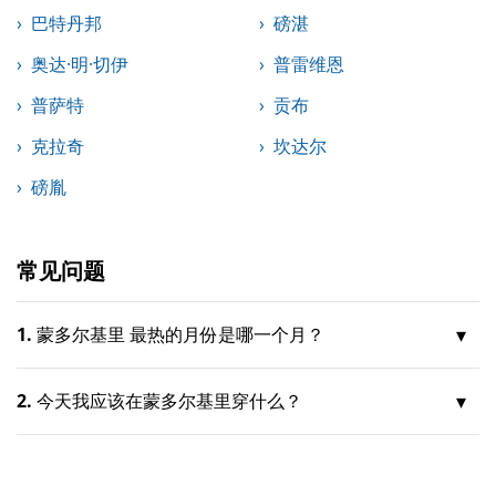
巴特丹邦
磅湛
奥达·明·切伊
普雷维恩
普萨特
贡布
克拉奇
坎达尔
磅胤
常见问题
1.
蒙多尔基里 最热的月份是哪一个月？
2.
今天我应该在蒙多尔基里穿什么？