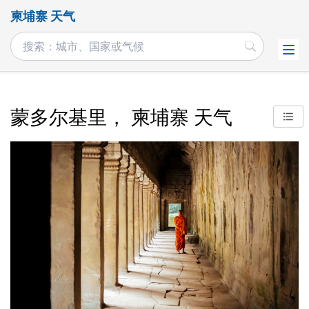
柬埔寨 天气
蒙多尔基里， 柬埔寨 天气