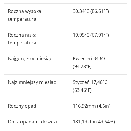
Roczna wysoka
30,34ºC (86,61ºF)
temperatura
Roczna niska
19,95ºC (67,91ºF)
temperatura
Najgorętszy miesiąc
Kwiecień 34,6ºC
(94,28ºF)
Najzimniejszy miesiąc
Styczeń 17,48ºC
(63,46ºF)
Roczny opad
116,92mm (4,6in)
Dni z opadami deszczu
181,19 dni (49,64%)