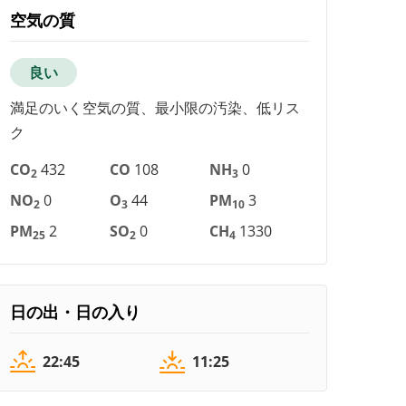
空気の質
良い
満足のいく空気の質、最小限の汚染、低リス
ク
CO
432
CO
108
NH
0
2
3
NO
0
O
44
PM
3
2
3
10
PM
2
SO
0
CH
1330
25
2
4
日の出・日の入り
22:45
11:25