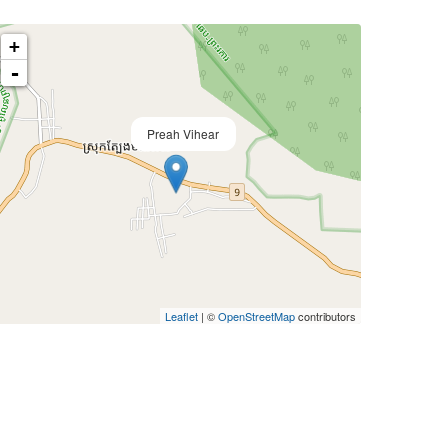
+
-
Preah Vihear
Leaflet
| ©
OpenStreetMap
contributors