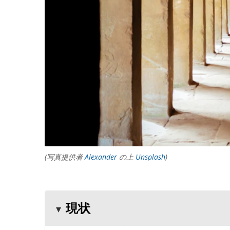
(写真提供者
Alexander
の上
Unsplash
)
現状